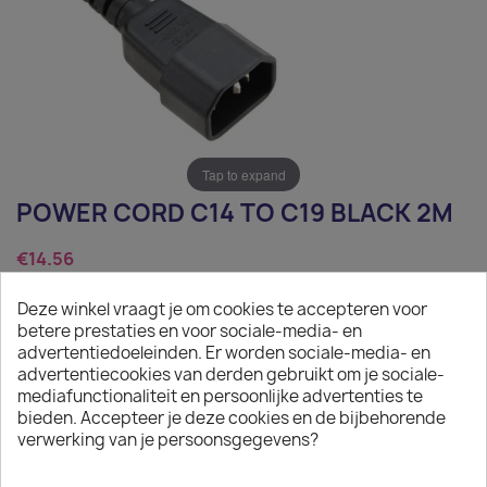
Tap to expand
POWER CORD C14 TO C19 BLACK 2M
€14.56
Tax excluded
Deze winkel vraagt je om cookies te accepteren voor
betere prestaties en voor sociale-media- en
Power Cord C14 to C19 black 2m
advertentiedoeleinden. Er worden sociale-media- en
advertentiecookies van derden gebruikt om je sociale-
Quantity
mediafunctionaliteit en persoonlijke advertenties te
bieden. Accepteer je deze cookies en de bijbehorende

ADD TO CART
verwerking van je persoonsgegevens?

In stock: 1 week delivery time