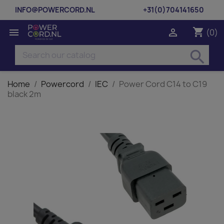
INFO@POWERCORD.NL
+31(0)704141650
shopping_cart


(0)
search
Home
Powercord
IEC
Power Cord C14 to C19
black 2m