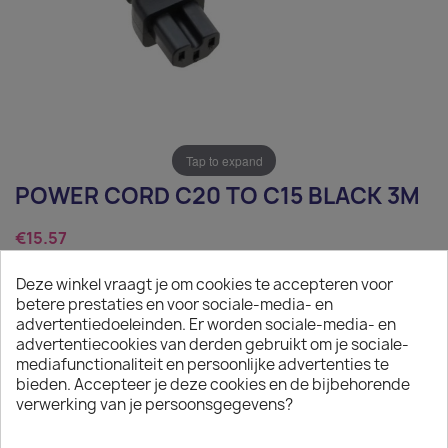
Tap to expand
POWER CORD C20 TO C15 BLACK 3M
€15.57
Tax excluded
Deze winkel vraagt je om cookies te accepteren voor
betere prestaties en voor sociale-media- en
Power Cord C20 to C15 black 3m
advertentiedoeleinden. Er worden sociale-media- en
advertentiecookies van derden gebruikt om je sociale-
Quantity
mediafunctionaliteit en persoonlijke advertenties te
bieden. Accepteer je deze cookies en de bijbehorende

ADD TO CART
verwerking van je persoonsgegevens?

On request: 12 weeks delivery time