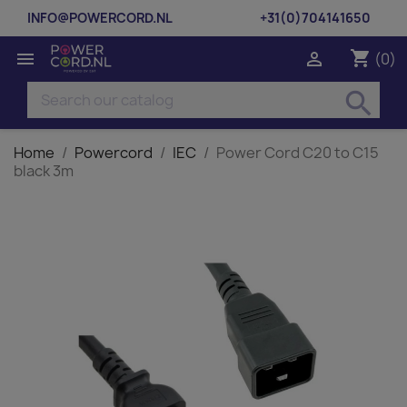
INFO@POWERCORD.NL
+31(0)704141650
shopping_cart


(0)
search
Home
Powercord
IEC
Power Cord C20 to C15
black 3m