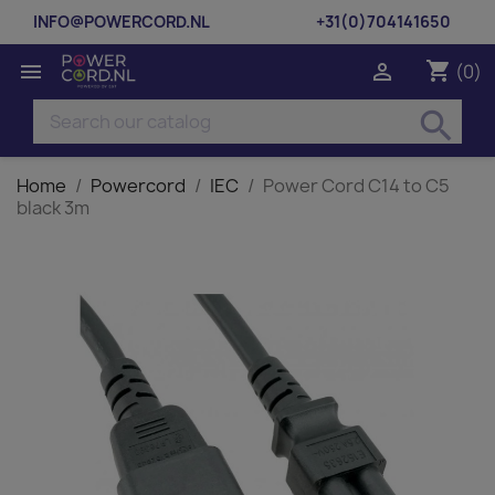
INFO@POWERCORD.NL
+31(0)704141650
shopping_cart


(0)
search
Home
Powercord
IEC
Power Cord C14 to C5
black 3m