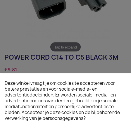
Tap to expand
POWER CORD C14 TO C5 BLACK 3M
€9.81
Tax excluded
Deze winkel vraagt je om cookies te accepteren voor
betere prestaties en voor sociale-media- en
Power Cord C14 to C5 black 3m
advertentiedoeleinden. Er worden sociale-media- en
advertentiecookies van derden gebruikt om je sociale-
Quantity
mediafunctionaliteit en persoonlijke advertenties te
bieden. Accepteer je deze cookies en de bijbehorende

ADD TO CART
verwerking van je persoonsgegevens?

In stock: 1 week delivery time