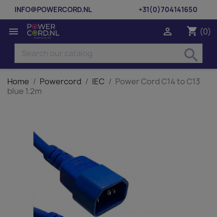
INFO@POWERCORD.NL
+31(0)704141650
shopping_cart


(0)
search
Home
Powercord
IEC
Power Cord C14 to C13
blue 1.2m