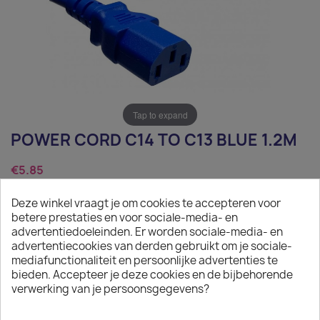
Tap to expand
POWER CORD C14 TO C13 BLUE 1.2M
€5.85
Tax excluded
Deze winkel vraagt je om cookies te accepteren voor
betere prestaties en voor sociale-media- en
Power Cord C14 to C13 blue 1.2m
advertentiedoeleinden. Er worden sociale-media- en
advertentiecookies van derden gebruikt om je sociale-
Quantity
mediafunctionaliteit en persoonlijke advertenties te
bieden. Accepteer je deze cookies en de bijbehorende

ADD TO CART
verwerking van je persoonsgegevens?

In stock: 1 week delivery time