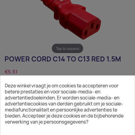
Tap to expand
POWER CORD C14 TO C13 RED 1.5M
€5.51
Tax excluded
Deze winkel vraagt je om cookies te accepteren voor
betere prestaties en voor sociale-media- en
Power Cord C14 to C13 red 1.5m
advertentiedoeleinden. Er worden sociale-media- en
advertentiecookies van derden gebruikt om je sociale-
Quantity
mediafunctionaliteit en persoonlijke advertenties te
bieden. Accepteer je deze cookies en de bijbehorende

ADD TO CART
verwerking van je persoonsgegevens?

In stock: 1 week delivery time