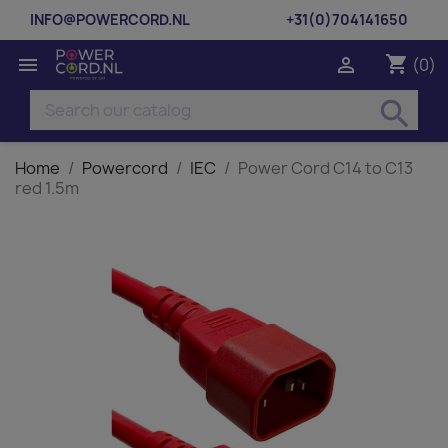
INFO@POWERCORD.NL
+31(0)704141650
shopping_cart


(0)
search
Home
Powercord
IEC
Power Cord C14 to C13
red 1.5m