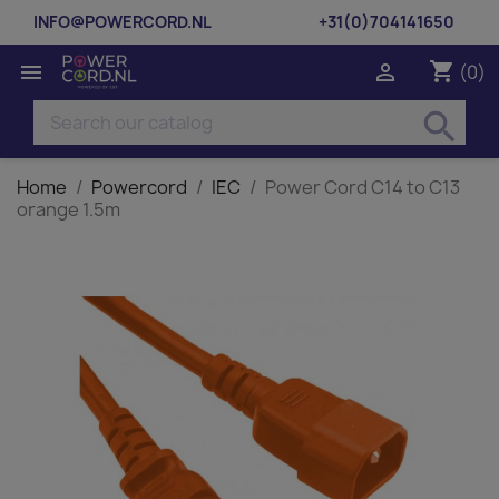
INFO@POWERCORD.NL
+31(0)704141650
shopping_cart


(0)
search
Home
Powercord
IEC
Power Cord C14 to C13
orange 1.5m