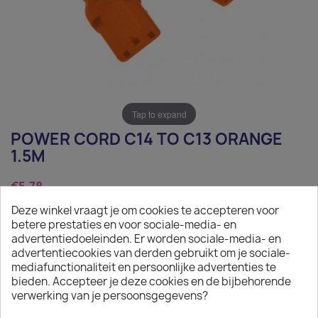
Tap to expand
POWER CORD C14 TO C13 ORANGE
1.5M
€5.78
Deze winkel vraagt je om cookies te accepteren voor
Tax excluded
betere prestaties en voor sociale-media- en
Power Cord C14 to C13 orange 1.5m
advertentiedoeleinden. Er worden sociale-media- en
advertentiecookies van derden gebruikt om je sociale-
Quantity
mediafunctionaliteit en persoonlijke advertenties te
bieden. Accepteer je deze cookies en de bijbehorende

ADD TO CART
verwerking van je persoonsgegevens?