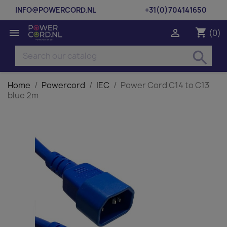
INFO@POWERCORD.NL
+31(0)704141650
shopping_cart


(0)
search
Home
Powercord
IEC
Power Cord C14 to C13
blue 2m