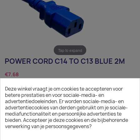
Tap to expand
POWER CORD C14 TO C13 BLUE 2M
€7.68
Tax excluded
Deze winkel vraagt je om cookies te accepteren voor
betere prestaties en voor sociale-media- en
Power Cord C14 to C13 blue 2m
advertentiedoeleinden. Er worden sociale-media- en
advertentiecookies van derden gebruikt om je sociale-
Quantity
mediafunctionaliteit en persoonlijke advertenties te
bieden. Accepteer je deze cookies en de bijbehorende

ADD TO CART
verwerking van je persoonsgegevens?

In stock: 1 week delivery time