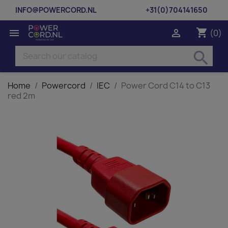
INFO@POWERCORD.NL
+31(0)704141650
shopping_cart


(0)
search
Home
Powercord
IEC
Power Cord C14 to C13
red 2m