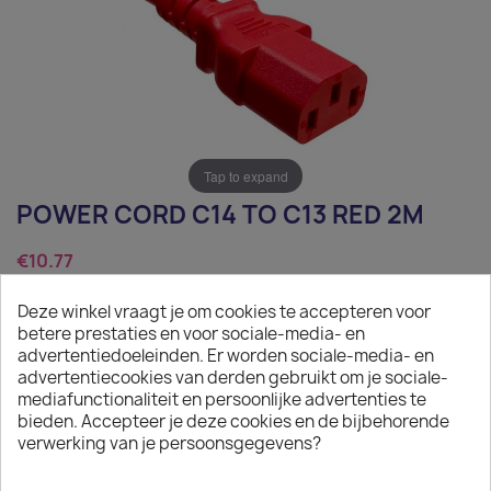
Tap to expand
POWER CORD C14 TO C13 RED 2M
€10.77
Tax excluded
Deze winkel vraagt je om cookies te accepteren voor
betere prestaties en voor sociale-media- en
Power Cord C14 to C13 red 2m
advertentiedoeleinden. Er worden sociale-media- en
advertentiecookies van derden gebruikt om je sociale-
Quantity
mediafunctionaliteit en persoonlijke advertenties te
bieden. Accepteer je deze cookies en de bijbehorende

ADD TO CART
verwerking van je persoonsgegevens?

In stock: 1 week delivery time