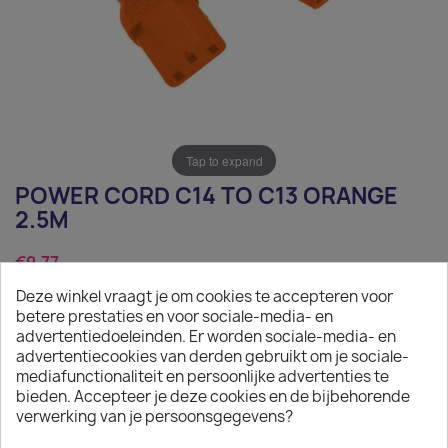
Tap to expand
POWER CORD C14 TO C13 ORANGE
2.5M
€9.77
Deze winkel vraagt je om cookies te accepteren voor
Tax excluded
betere prestaties en voor sociale-media- en
Power Cord C14 to C13 orange 2.5m
advertentiedoeleinden. Er worden sociale-media- en
advertentiecookies van derden gebruikt om je sociale-
Quantity
mediafunctionaliteit en persoonlijke advertenties te
bieden. Accepteer je deze cookies en de bijbehorende

ADD TO CART
verwerking van je persoonsgegevens?