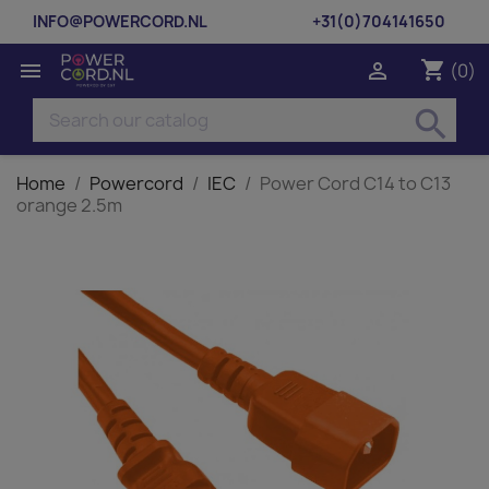
INFO@POWERCORD.NL
+31(0)704141650
shopping_cart


(0)
search
Home
Powercord
IEC
Power Cord C14 to C13
orange 2.5m