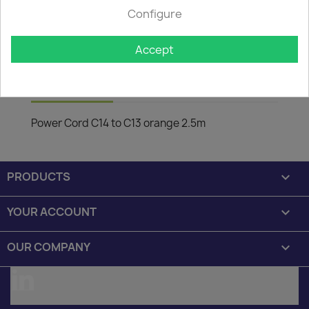

In stock: 1 week delivery time
Configure
The minimum purchase order quantity for the product is
50.
Accept
Description
Product Details
Power Cord C14 to C13 orange 2.5m
PRODUCTS

YOUR ACCOUNT

OUR COMPANY

LinkedIn