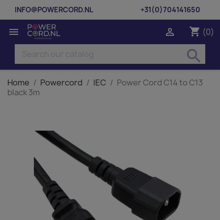
INFO@POWERCORD.NL
+31(0)704141650
shopping_cart


(0)
search
Home
Powercord
IEC
Power Cord C14 to C13
black 3m