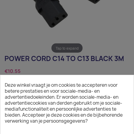
Tap to expand
POWER CORD C14 TO C13 BLACK 3M
€10.55
Tax excluded
Deze winkel vraagt je om cookies te accepteren voor
betere prestaties en voor sociale-media- en
Power Cord C14 to C13 black 3m
advertentiedoeleinden. Er worden sociale-media- en
advertentiecookies van derden gebruikt om je sociale-
Quantity
mediafunctionaliteit en persoonlijke advertenties te
bieden. Accepteer je deze cookies en de bijbehorende

ADD TO CART
verwerking van je persoonsgegevens?

In stock: 1 week delivery time