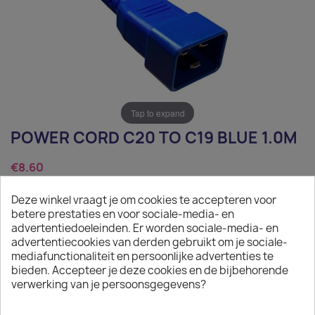
Tap to expand
POWER CORD C20 TO C19 BLUE 1.0M
€8.60
Tax excluded
Deze winkel vraagt je om cookies te accepteren voor
betere prestaties en voor sociale-media- en
Power Cord C20 to C19 blue 1.0m
advertentiedoeleinden. Er worden sociale-media- en
advertentiecookies van derden gebruikt om je sociale-
Quantity
mediafunctionaliteit en persoonlijke advertenties te
bieden. Accepteer je deze cookies en de bijbehorende

ADD TO CART
verwerking van je persoonsgegevens?

On request: 12 weeks delivery time