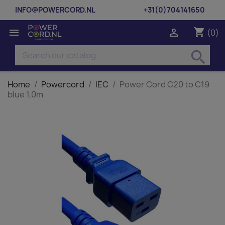
INFO@POWERCORD.NL
+31(0)704141650
shopping_cart


(0)
search
Home
Powercord
IEC
Power Cord C20 to C19
blue 1.0m