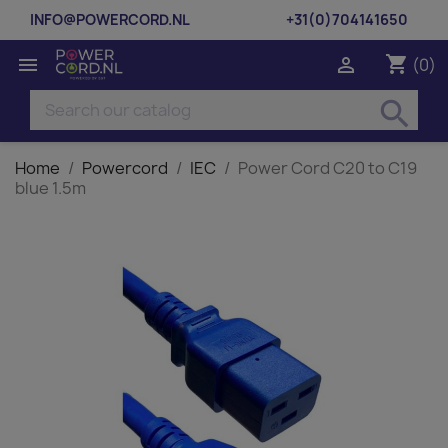
INFO@POWERCORD.NL
+31(0)704141650
shopping_cart


(0)
search
Home
Powercord
IEC
Power Cord C20 to C19
blue 1.5m