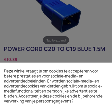
Tap to expand
POWER CORD C20 TO C19 BLUE 1.5M
€10.89
Tax excluded
Deze winkel vraagt je om cookies te accepteren voor
betere prestaties en voor sociale-media- en
Power Cord C20 to C19 blue 1.5m
advertentiedoeleinden. Er worden sociale-media- en
advertentiecookies van derden gebruikt om je sociale-
Quantity
mediafunctionaliteit en persoonlijke advertenties te
bieden. Accepteer je deze cookies en de bijbehorende

ADD TO CART
verwerking van je persoonsgegevens?

On request: 12 weeks delivery time