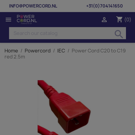
INFO@POWERCORD.NL
+31(0)704141650
shopping_cart


(0)
search
Home
Powercord
IEC
Power Cord C20 to C19
red 2.5m