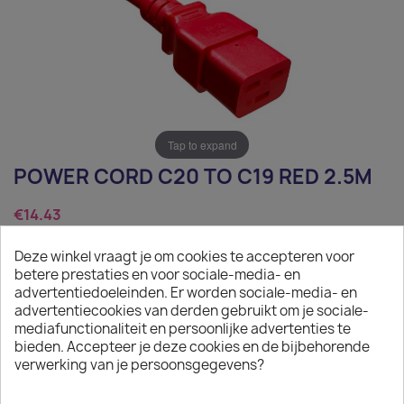
Tap to expand
POWER CORD C20 TO C19 RED 2.5M
€14.43
Tax excluded
Deze winkel vraagt je om cookies te accepteren voor
betere prestaties en voor sociale-media- en
Power Cord C20 to C19 red 2.5m
advertentiedoeleinden. Er worden sociale-media- en
advertentiecookies van derden gebruikt om je sociale-
Quantity
mediafunctionaliteit en persoonlijke advertenties te
bieden. Accepteer je deze cookies en de bijbehorende

ADD TO CART
verwerking van je persoonsgegevens?

In stock: 1 week delivery time