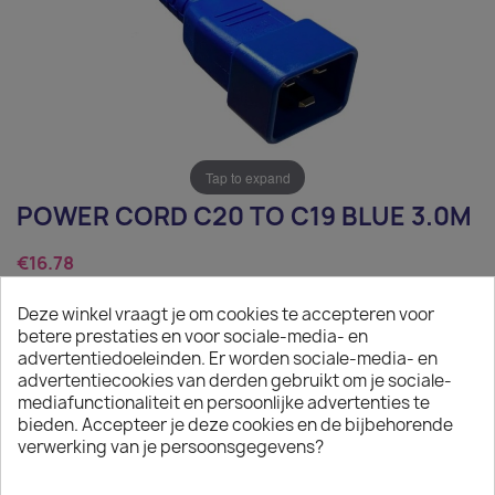
Tap to expand
POWER CORD C20 TO C19 BLUE 3.0M
€16.78
Tax excluded
Deze winkel vraagt je om cookies te accepteren voor
betere prestaties en voor sociale-media- en
Power Cord C20 to C19 blue 3.0m
advertentiedoeleinden. Er worden sociale-media- en
advertentiecookies van derden gebruikt om je sociale-
Quantity
mediafunctionaliteit en persoonlijke advertenties te
bieden. Accepteer je deze cookies en de bijbehorende

ADD TO CART
verwerking van je persoonsgegevens?

In stock: 1 week delivery time