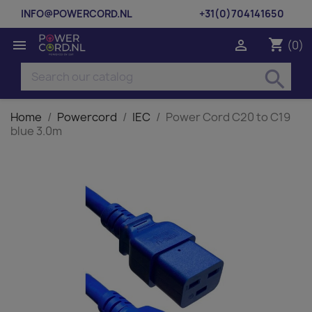
INFO@POWERCORD.NL
+31(0)704141650
shopping_cart


(0)
search
Home
Powercord
IEC
Power Cord C20 to C19
blue 3.0m