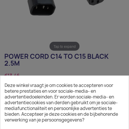
Tap to expand
POWER CORD C14 TO C15 BLACK
2.5M
€13.46
Deze winkel vraagt je om cookies te accepteren voor
Tax excluded
betere prestaties en voor sociale-media- en
Power Cord C14 to C15 black 2.5m
advertentiedoeleinden. Er worden sociale-media- en
advertentiecookies van derden gebruikt om je sociale-
Quantity
mediafunctionaliteit en persoonlijke advertenties te
bieden. Accepteer je deze cookies en de bijbehorende

ADD TO CART
verwerking van je persoonsgegevens?