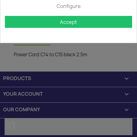

In stock: 1 week delivery time
Configure
The minimum purchase order quantity for the product is
50.
Accept
Description
Product Details
Power Cord C14 to C15 black 2.5m
PRODUCTS

YOUR ACCOUNT

OUR COMPANY

LinkedIn