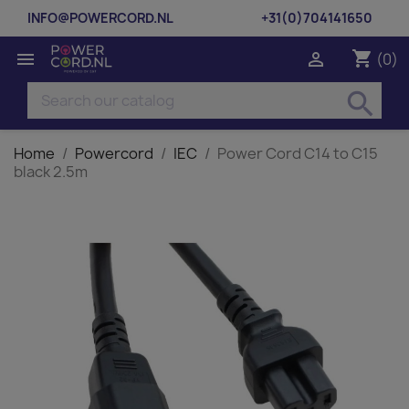
INFO@POWERCORD.NL
+31(0)704141650
shopping_cart


(0)
search
Home
Powercord
IEC
Power Cord C14 to C15
black 2.5m