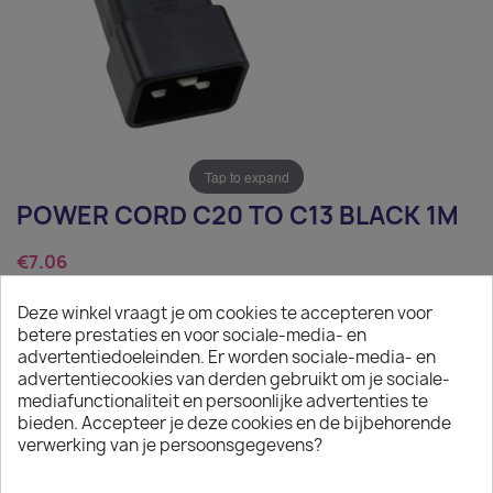
Tap to expand
POWER CORD C20 TO C13 BLACK 1M
€7.06
Tax excluded
Deze winkel vraagt je om cookies te accepteren voor
betere prestaties en voor sociale-media- en
Power Cord C20 to C13 black 1m
advertentiedoeleinden. Er worden sociale-media- en
advertentiecookies van derden gebruikt om je sociale-
Quantity
mediafunctionaliteit en persoonlijke advertenties te
bieden. Accepteer je deze cookies en de bijbehorende

ADD TO CART
verwerking van je persoonsgegevens?

In stock: 1 week delivery time