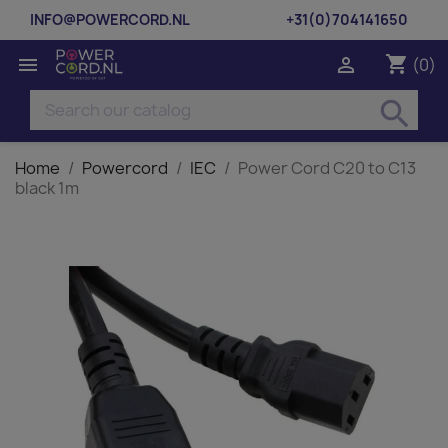
INFO@POWERCORD.NL
+31(0)704141650
shopping_cart


(0)
search
Home
Powercord
IEC
Power Cord C20 to C13
black 1m