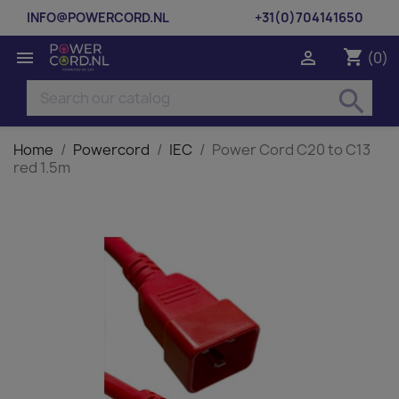
INFO@POWERCORD.NL
+31(0)704141650
shopping_cart


(0)
search
Home
Powercord
IEC
Power Cord C20 to C13
red 1.5m