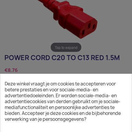
Tap to expand
POWER CORD C20 TO C13 RED 1.5M
€8.76
Tax excluded
Deze winkel vraagt je om cookies te accepteren voor
betere prestaties en voor sociale-media- en
Power Cord C20 to C13 red 1.5m
advertentiedoeleinden. Er worden sociale-media- en
advertentiecookies van derden gebruikt om je sociale-
Quantity
mediafunctionaliteit en persoonlijke advertenties te
bieden. Accepteer je deze cookies en de bijbehorende

ADD TO CART
verwerking van je persoonsgegevens?

In stock: 1 week delivery time