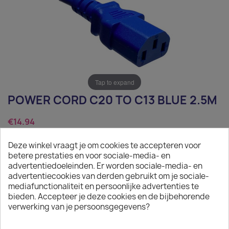
Tap to expand
POWER CORD C20 TO C13 BLUE 2.5M
€14.94
Tax excluded
Deze winkel vraagt je om cookies te accepteren voor
betere prestaties en voor sociale-media- en
Power Cord C20 to C13 blue 2.5m
advertentiedoeleinden. Er worden sociale-media- en
advertentiecookies van derden gebruikt om je sociale-
Quantity
mediafunctionaliteit en persoonlijke advertenties te
bieden. Accepteer je deze cookies en de bijbehorende

ADD TO CART
verwerking van je persoonsgegevens?

In stock: 1 week delivery time