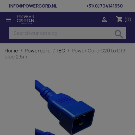
INFO@POWERCORD.NL
+31(0)704141650
shopping_cart


(0)
search
Home
Powercord
IEC
Power Cord C20 to C13
blue 2.5m