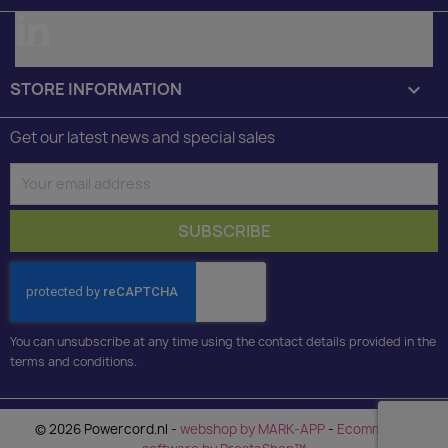
LinkedIn
STORE INFORMATION
keyboard_arrow_down
Get our latest news and special sales
You can unsubscribe at any time using the contact details provided in the
terms and conditions.
© 2026 Powercord.nl -
webshop by MARK-APP
-
Ecommerce