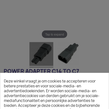
Tap to expand
POWER ADAPTER C14 TO C7
Deze winkel vraagt je om cookies te accepteren voor
€5.11
betere prestaties en voor sociale-media- en
advertentiedoeleinden. Er worden sociale-media- en
Tax excluded
advertentiecookies van derden gebruikt om je sociale-
Power Adapter C14 to C7
mediafunctionaliteit en persoonlijke advertenties te
bieden. Accepteer je deze cookies en de bijbehorende
Quantity