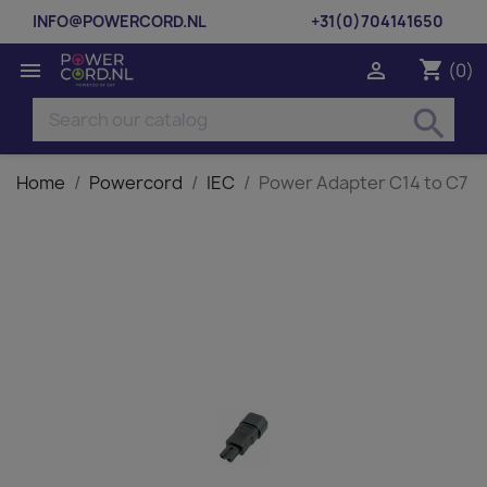
INFO@POWERCORD.NL
+31(0)704141650
shopping_cart


(0)
search
Home
Powercord
IEC
Power Adapter C14 to C7