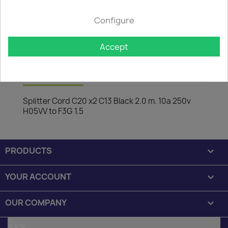

In stock: 1 week delivery time
Configure
The minimum purchase order quantity for the product is
50.
Accept
Description
Product Details
Splitter Cord C20 x2 C13 Black 2.0 m. 10a 250v
H05VV to F3G 1.5
PRODUCTS

YOUR ACCOUNT

OUR COMPANY
