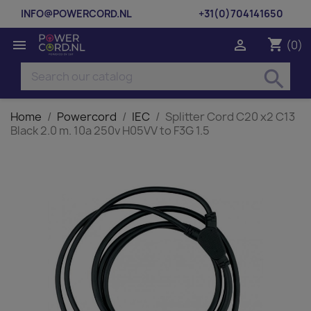
INFO@POWERCORD.NL
+31(0)704141650
shopping_cart


(0)
search
Home
Powercord
IEC
Splitter Cord C20 x2 C13
Black 2.0 m. 10a 250v H05VV to F3G 1.5