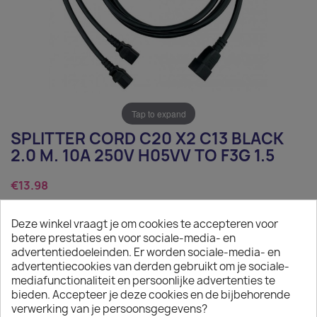
Tap to expand
SPLITTER CORD C20 X2 C13 BLACK
2.0 M. 10A 250V H05VV TO F3G 1.5
€13.98
Tax excluded
Deze winkel vraagt je om cookies te accepteren voor
Splitter Cord C20 x2 C13 Black 2.0 m. 10a 250v H05VV to
betere prestaties en voor sociale-media- en
F3G 1.5
advertentiedoeleinden. Er worden sociale-media- en
advertentiecookies van derden gebruikt om je sociale-
Quantity
mediafunctionaliteit en persoonlijke advertenties te
bieden. Accepteer je deze cookies en de bijbehorende

ADD TO CART
verwerking van je persoonsgegevens?