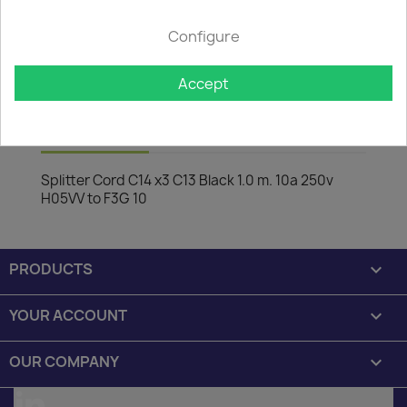

In stock: 1 week delivery time
Configure
The minimum purchase order quantity for the product is
50.
Accept
Description
Product Details
Splitter Cord C14 x3 C13 Black 1.0 m. 10a 250v
H05VV to F3G 10
PRODUCTS

YOUR ACCOUNT

OUR COMPANY
