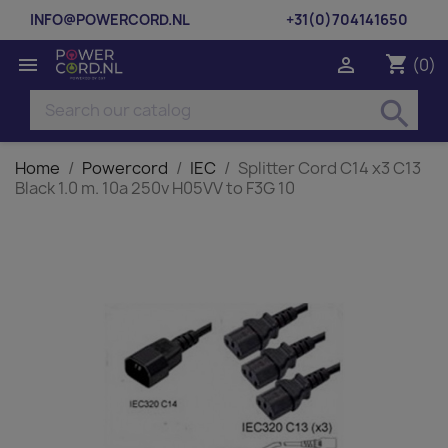
INFO@POWERCORD.NL
+31(0)704141650
shopping_cart


(0)
search
Home
Powercord
IEC
Splitter Cord C14 x3 C13
Black 1.0 m. 10a 250v H05VV to F3G 10