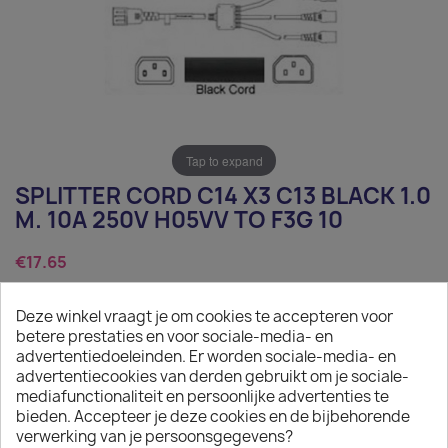
Tap to expand
SPLITTER CORD C14 X3 C13 BLACK 1.0
M. 10A 250V H05VV TO F3G 10
€17.65
Tax excluded
Deze winkel vraagt je om cookies te accepteren voor
Splitter Cord C14 x3 C13 Black 1.0 m. 10a 250v H05VV to
betere prestaties en voor sociale-media- en
F3G 10
advertentiedoeleinden. Er worden sociale-media- en
advertentiecookies van derden gebruikt om je sociale-
Quantity
mediafunctionaliteit en persoonlijke advertenties te
bieden. Accepteer je deze cookies en de bijbehorende

ADD TO CART
verwerking van je persoonsgegevens?