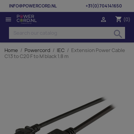
INFO@POWERCORD.NL
+31(0)704141650
shopping_cart


(0)
search
Home
Powercord
IEC
Extension Power Cable
C13 to C20 F to M black 1.8 m