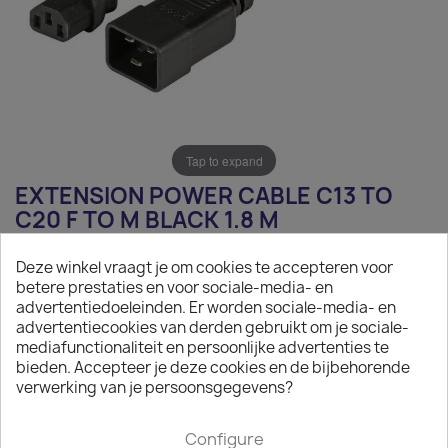
Tap to expand
EXTENSION POWER CABLE C13 TO
C20 F TO M BLACK 1.8 M
€5.12
Deze winkel vraagt je om cookies te accepteren voor
betere prestaties en voor sociale-media- en
Tax excluded
advertentiedoeleinden. Er worden sociale-media- en
advertentiecookies van derden gebruikt om je sociale-
Extension Power Cable C13 to C20 F to M black 1.8 m
mediafunctionaliteit en persoonlijke advertenties te
bieden. Accepteer je deze cookies en de bijbehorende

On request
verwerking van je persoonsgegevens?
The minimum purchase order quantity for the product is
50.
Configure