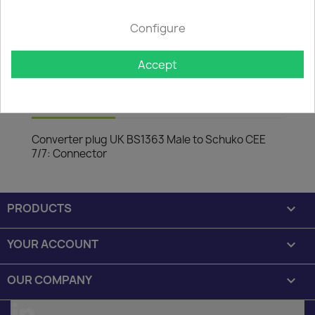

In stock: 1 week delivery time
Configure
The minimum purchase order quantity for the product is
50.
Accept
Description
Product Details
Converter plug UK BS1363 Male to Schuko CEE
7/7: Connector
PRODUCTS

YOUR ACCOUNT

OUR COMPANY
