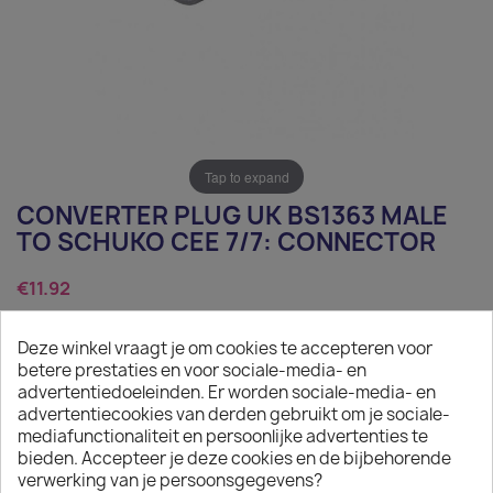
Tap to expand
CONVERTER PLUG UK BS1363 MALE
TO SCHUKO CEE 7/7: CONNECTOR
€11.92
Tax excluded
Deze winkel vraagt je om cookies te accepteren voor
Converter plug UK BS1363 Male to Schuko CEE 7/7:
betere prestaties en voor sociale-media- en
Connector
advertentiedoeleinden. Er worden sociale-media- en
advertentiecookies van derden gebruikt om je sociale-
Quantity
mediafunctionaliteit en persoonlijke advertenties te
bieden. Accepteer je deze cookies en de bijbehorende

ADD TO CART
verwerking van je persoonsgegevens?