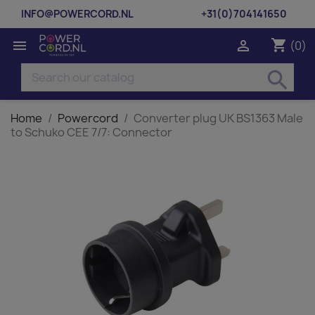
INFO@POWERCORD.NL
+31(0)704141650
shopping_cart


(0)
search
Home
Powercord
Converter plug UK BS1363 Male
to Schuko CEE 7/7: Connector