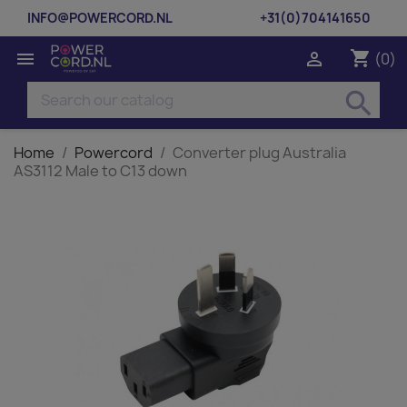
INFO@POWERCORD.NL
+31(0)704141650
shopping_cart


(0)
search
Home
Powercord
Converter plug Australia
AS3112 Male to C13 down