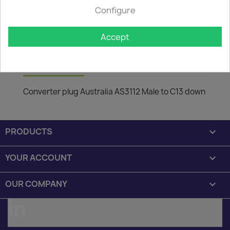

In stock: 1 week delivery time
Configure
The minimum purchase order quantity for the product is
50.
Accept
Description
Product Details
Converter plug Australia AS3112 Male to C13 down
PRODUCTS

YOUR ACCOUNT

OUR COMPANY

LinkedIn