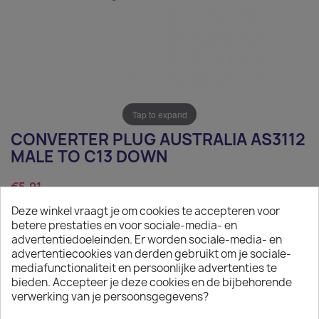
Tap to expand
CONVERTER PLUG AUSTRALIA AS3112
MALE TO C13 DOWN
€5.91
Deze winkel vraagt je om cookies te accepteren voor
Tax excluded
betere prestaties en voor sociale-media- en
Converter plug Australia AS3112 Male to C13 down
advertentiedoeleinden. Er worden sociale-media- en
advertentiecookies van derden gebruikt om je sociale-
Quantity
mediafunctionaliteit en persoonlijke advertenties te
bieden. Accepteer je deze cookies en de bijbehorende

ADD TO CART
verwerking van je persoonsgegevens?