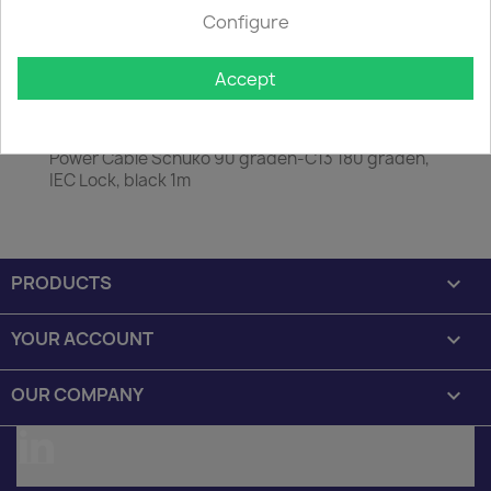
50.
Configure
Accept
Description
Product Details
Power Cable Schuko 90 graden-C13 180 graden,
IEC Lock, black 1m
PRODUCTS

YOUR ACCOUNT

OUR COMPANY

LinkedIn