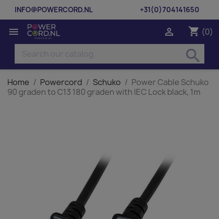
INFO@POWERCORD.NL
+31(0)704141650
shopping_cart


(0)
search
Home
Powercord
Schuko
Power Cable Schuko
90 graden to C13 180 graden with IEC Lock black, 1m