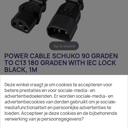
Tap to expand
POWER CABLE SCHUKO 90 GRADEN
TO C13 180 GRADEN WITH IEC LOCK
BLACK, 1M
€8.30
Deze winkel vraagt je om cookies te accepteren voor
betere prestaties en voor sociale-media- en
Tax excluded
advertentiedoeleinden. Er worden sociale-media- en
Power Cable Schuko 90 graden-C13 180 graden, IEC Lock,
advertentiecookies van derden gebruikt om je sociale-
black 1m
mediafunctionaliteit en persoonlijke advertenties te
bieden. Accepteer je deze cookies en de bijbehorende
verwerking van je persoonsgegevens?

On request
The minimum purchase order quantity for the product is