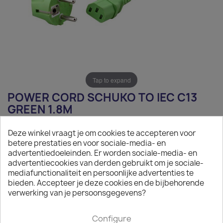
Tap to expand
POWER CORD SCHUKO TO IEC C13
GREEN 1.8M
€5.91
Deze winkel vraagt je om cookies te accepteren voor
betere prestaties en voor sociale-media- en
Tax excluded
advertentiedoeleinden. Er worden sociale-media- en
advertentiecookies van derden gebruikt om je sociale-
Power Cord Schuko to IEC C13 green 1.8m
mediafunctionaliteit en persoonlijke advertenties te
bieden. Accepteer je deze cookies en de bijbehorende

On request
verwerking van je persoonsgegevens?
The minimum purchase order quantity for the product is
50.
Configure