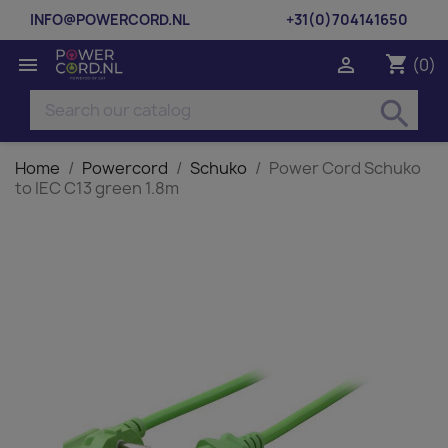
INFO@POWERCORD.NL
+31(0)704141650
shopping_cart


(0)
search
Home
Powercord
Schuko
Power Cord Schuko
to IEC C13 green 1.8m