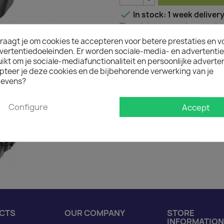

In stock: 1 week deliver
The minimum purchase order q
raagt je om cookies te accepteren voor betere prestaties en v
vertentiedoeleinden. Er worden sociale-media- en advertenti
kt om je sociale-mediafunctionaliteit en persoonlijke adverten
Description
Produ
pteer je deze cookies en de bijbehorende verwerking van je
evens?
Power Adapter Schuko t
Configure
Accept
CTS
OUR COMPANY
STORE
INFORMATION