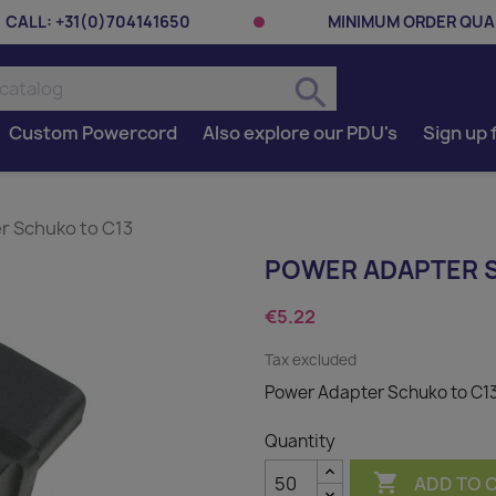
CALL:
+31(0)704141650
MINIMUM ORDER QUAN
search
Custom Powercord
Also explore our PDU's
Sign up 
r Schuko to C13
POWER ADAPTER 
€5.22
Tax excluded
Power Adapter Schuko to C1
Quantity

ADD TO 