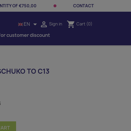
TITY OF €750,00
CONTACT


shopping_cart
EN
Sign in
Cart
(0)
for customer discount
SCHUKO TO C13
3
CART