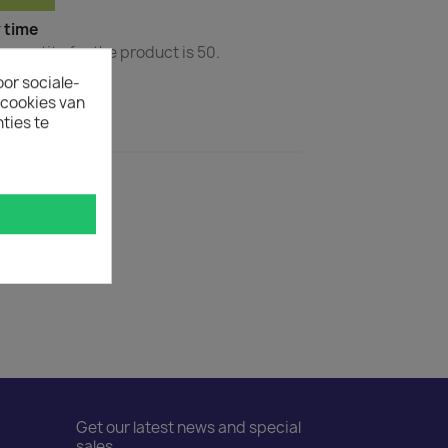
y time
uantity for the product is 50.
oor sociale-
ecookies van
ties te
ct Details
o C13
Get our latest news and special
sales