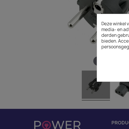
Deze winkel v
media- en ad
derden gebrui
bieden. Acce
persoonsgeg
Hover to zoom
PRODU