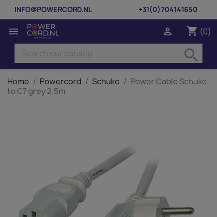
INFO@POWERCORD.NL
+31(0)704141650
shopping_cart


(0)
search
Home
Powercord
Schuko
Power Cable Schuko
to C7 grey 2.5m