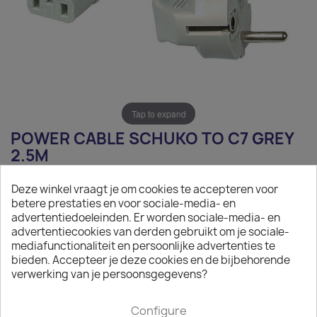
Tap to expand
POWER CABLE SCHUKO TO C7 GREY
2.5M
€5.17
Deze winkel vraagt je om cookies te accepteren voor
betere prestaties en voor sociale-media- en
Tax excluded
advertentiedoeleinden. Er worden sociale-media- en
advertentiecookies van derden gebruikt om je sociale-
Power Cable Schuko to C7 grey 2.5m
mediafunctionaliteit en persoonlijke advertenties te
bieden. Accepteer je deze cookies en de bijbehorende

On request
verwerking van je persoonsgegevens?
The minimum purchase order quantity for the product is
50.
Configure