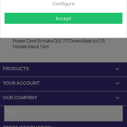
Configure
50.
Accept
Description
Product Details
Power Cord Schuko CEE 7/7 Down Male to C13
Female black 1.5m
PRODUCTS

YOUR ACCOUNT

OUR COMPANY

LinkedIn