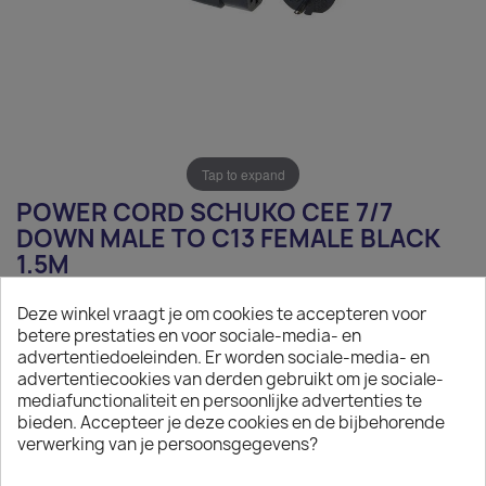
Tap to expand
POWER CORD SCHUKO CEE 7/7
DOWN MALE TO C13 FEMALE BLACK
1.5M
€5.59
Deze winkel vraagt je om cookies te accepteren voor
betere prestaties en voor sociale-media- en
Tax excluded
advertentiedoeleinden. Er worden sociale-media- en
advertentiecookies van derden gebruikt om je sociale-
Power Cord Schuko CEE 7/7 Down Male to C13 Female
mediafunctionaliteit en persoonlijke advertenties te
black 1.5m
bieden. Accepteer je deze cookies en de bijbehorende
verwerking van je persoonsgegevens?

On request
The minimum purchase order quantity for the product is