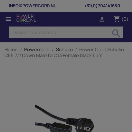
INFO@POWERCORD.NL
+31(0)704141650
shopping_cart


(0)
search
Home
Powercord
Schuko
Power Cord Schuko
CEE 7/7 Down Male to C13 Female black 1.5m