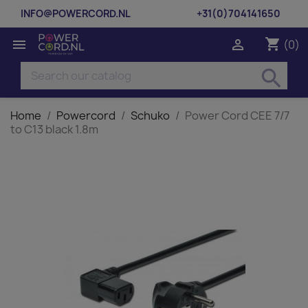
INFO@POWERCORD.NL
+31(0)704141650
shopping_cart


(0)
search
Home
Powercord
Schuko
Power Cord CEE 7/7
to C13 black 1.8m