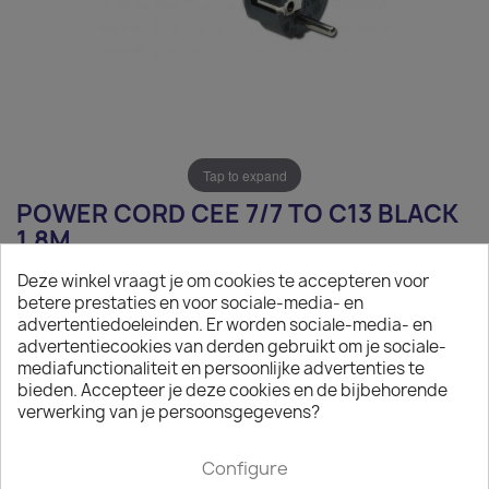
Tap to expand
POWER CORD CEE 7/7 TO C13 BLACK
1.8M
Deze winkel vraagt je om cookies te accepteren voor
€5.06
betere prestaties en voor sociale-media- en
advertentiedoeleinden. Er worden sociale-media- en
Tax excluded
advertentiecookies van derden gebruikt om je sociale-
Power Cord CEE 7/7 to C13 black 1.8m
mediafunctionaliteit en persoonlijke advertenties te
bieden. Accepteer je deze cookies en de bijbehorende

On request
verwerking van je persoonsgegevens?
The minimum purchase order quantity for the product is
50.
Configure