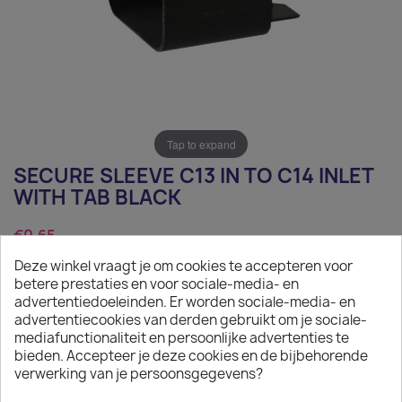
Tap to expand
SECURE SLEEVE C13 IN TO C14 INLET
WITH TAB BLACK
€0.65
Deze winkel vraagt je om cookies te accepteren voor
Tax excluded
betere prestaties en voor sociale-media- en
Secure Sleeve C13 in to C14 Inlet with Tab Black
advertentiedoeleinden. Er worden sociale-media- en
advertentiecookies van derden gebruikt om je sociale-
Quantity
mediafunctionaliteit en persoonlijke advertenties te
bieden. Accepteer je deze cookies en de bijbehorende

ADD TO CART
verwerking van je persoonsgegevens?