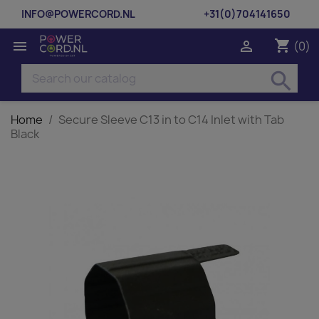
INFO@POWERCORD.NL
+31(0)704141650
shopping_cart


(0)
search
Home
Secure Sleeve C13 in to C14 Inlet with Tab
Black