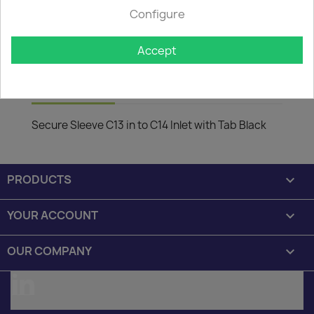

In stock: 1 week delivery time
Configure
The minimum purchase order quantity for the product is
50.
Accept
Description
Product Details
Secure Sleeve C13 in to C14 Inlet with Tab Black
PRODUCTS

YOUR ACCOUNT

OUR COMPANY

LinkedIn