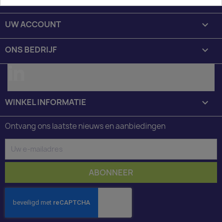
UW ACCOUNT

ONS BEDRIJF

LinkedIn
WINKEL INFORMATIE
keyboard_arrow_down
Ontvang ons laatste nieuws en aanbiedingen