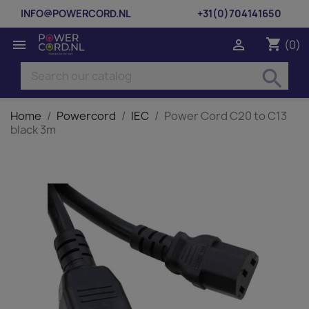
INFO@POWERCORD.NL
+31(0)704141650
shopping_cart


(0)
search
Home
Powercord
IEC
Power Cord C20 to C13
black 3m