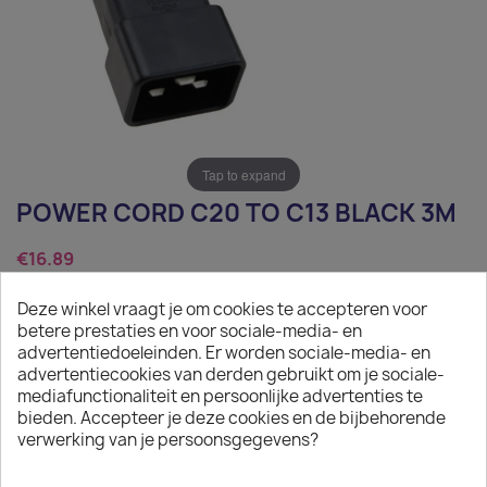
Tap to expand
POWER CORD C20 TO C13 BLACK 3M
€16.89
Tax excluded
Deze winkel vraagt je om cookies te accepteren voor
betere prestaties en voor sociale-media- en
Power Cord C20 to C13 black 3m
advertentiedoeleinden. Er worden sociale-media- en
advertentiecookies van derden gebruikt om je sociale-
Quantity
mediafunctionaliteit en persoonlijke advertenties te
bieden. Accepteer je deze cookies en de bijbehorende

ADD TO CART
verwerking van je persoonsgegevens?

In stock: 1 week delivery time