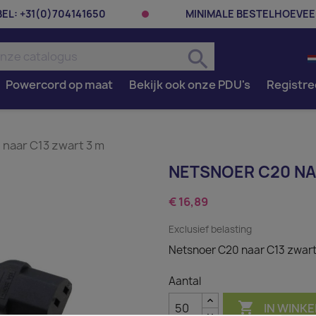
BEL:
+31(0)704141650
MINIMALE BESTELHOEVEE
search
Powercord op maat
Bekijk ook onze PDU's
Registre
naar C13 zwart 3 m
NETSNOER C20 NA
€ 16,89
Exclusief belasting
Netsnoer C20 naar C13 zwart
Aantal

IN WINK