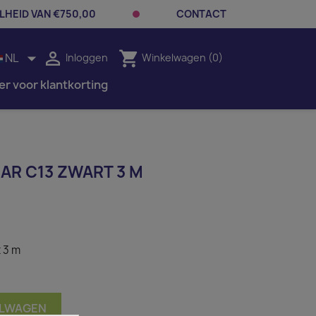
LHEID VAN €750,00
CONTACT


shopping_cart
NL
Inloggen
Winkelwagen
(0)
er voor klantkorting
AR C13 ZWART 3 M
 3 m
ELWAGEN