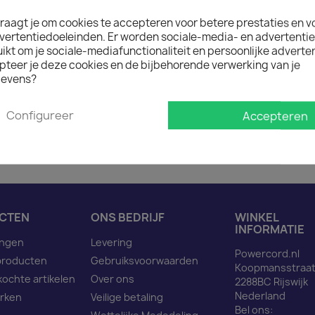

Op voorraad : 1 week lev
raagt je om cookies te accepteren voor betere prestaties en v
Minimale afname van het prod
vertentiedoeleinden. Er worden sociale-media- en advertenti
kt om je sociale-mediafunctionaliteit en persoonlijke adverten
pteer je deze cookies en de bijbehorende verwerking van je
evens?
Omschrijving
Pro
Configureer
Accepteren
Netsnoer C20 naar C13 z
CTEN
ONS BEDRIJF
WINKEL
INFORMATIE
ingen
Levering
Powercord.nl
producten
Gebruiksvoorwaarden
Koopmansstraat
kochte artikelen
Over ons
2288BC Rijswijk
Nederland
rken
Veilige betaling
Bel ons: