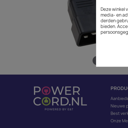
Deze winkel v
media- en ad
derden gebrui
bieden. Acce
persoonsgeg
Hover to zoom
PRODU
Aanbied
Nieuwe 
Best ver
Onze Me