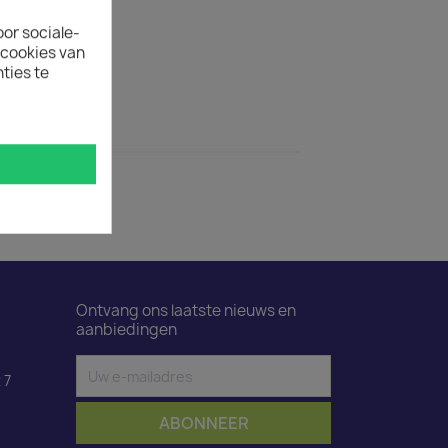
ertijd
oor sociale-
uct is 50.
ecookies van
ties te
ductdetails
wart 3 m
Ontvang ons laatste nieuws en
aanbiedingen
 7