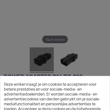
Tap to expand
POWER ADAPTER C14 TO C19
Deze winkel vraagt je om cookies te accepteren voor
€6.25
betere prestaties en voor sociale-media- en
advertentiedoeleinden. Er worden sociale-media- en
Tax excluded
advertentiecookies van derden gebruikt om je sociale-
mediafunctionaliteit en persoonlijke advertenties te
Power Adapter C14 to C19
bieden. Accepteer je deze cookies en de bijbehorende