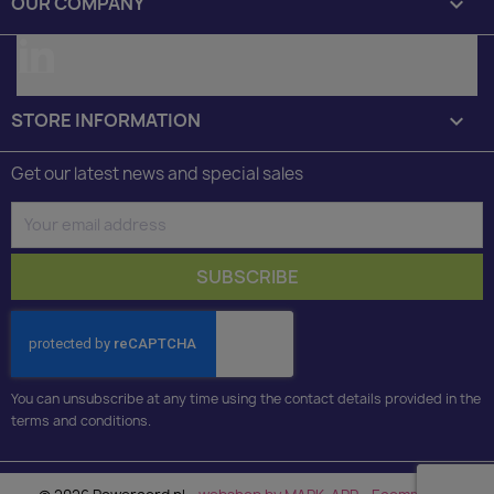
OUR COMPANY

LinkedIn
STORE INFORMATION
keyboard_arrow_down
Get our latest news and special sales
You can unsubscribe at any time using the contact details provided in the
terms and conditions.