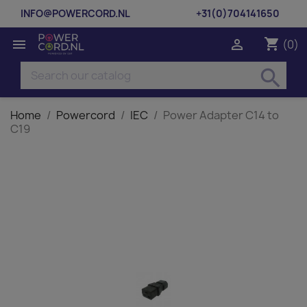
INFO@POWERCORD.NL
+31(0)704141650
shopping_cart


(0)
search
Home
Powercord
IEC
Power Adapter C14 to
C19