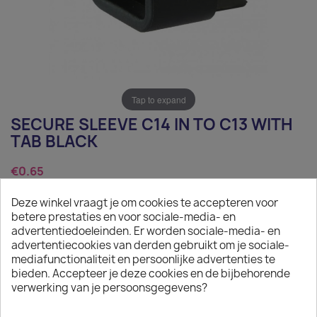
Tap to expand
SECURE SLEEVE C14 IN TO C13 WITH
TAB BLACK
€0.65
Tax excluded
Deze winkel vraagt je om cookies te accepteren voor
betere prestaties en voor sociale-media- en
Secure Sleeve C14 in to C13 with Tab Black
advertentiedoeleinden. Er worden sociale-media- en
advertentiecookies van derden gebruikt om je sociale-
Quantity
mediafunctionaliteit en persoonlijke advertenties te
bieden. Accepteer je deze cookies en de bijbehorende

ADD TO CART
verwerking van je persoonsgegevens?

In stock: 1 week delivery time