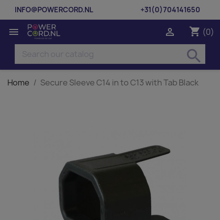
INFO@POWERCORD.NL
+31(0)704141650
shopping_cart


(0)
search
Home
Secure Sleeve C14 in to C13 with Tab Black