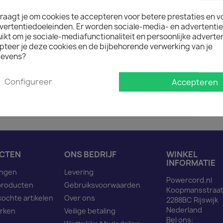

IN WINK
raagt je om cookies te accepteren voor betere prestaties en v

vertentiedoeleinden. Er worden sociale-media- en advertenti
Op voorraad : 1 week lev
kt om je sociale-mediafunctionaliteit en persoonlijke adverten
Minimale afname van het prod
pteer je deze cookies en de bijbehorende verwerking van je
evens?
Omschrijving
Pro
Configureer
Accepteren
Beveiligde huls C14 in na
CTEN
ONS BEDRIJF
WINKEL
INFORMATIE
ingen
Levering
Powercord.nl
producten
Gebruiksvoorwaarden
Koopmansstraat
kochte artikelen
Over ons
2288BC Rijswijk
Nederland
rken
Veilige betaling
Bel ons: