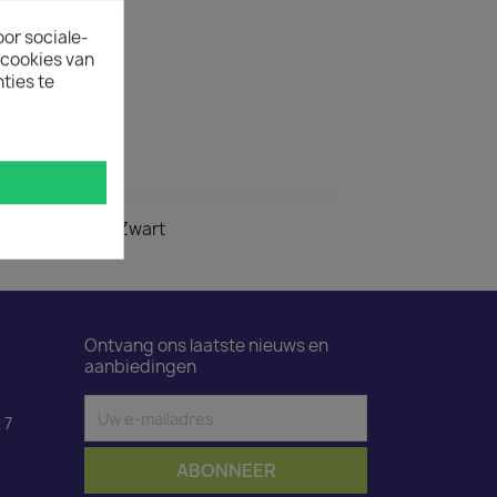
ELWAGEN
oor sociale-
ecookies van
ertijd
ties te
uct is 50.
ductdetails
ar C13 met lipje Zwart
Ontvang ons laatste nieuws en
aanbiedingen
 7