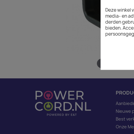
Deze winkel v
media- en ad
derden gebrui
bieden. Acce
persoonsgeg
Hover to zoom
PRODU
Aanbied
Nieuwe 
Best ver
Onze Me