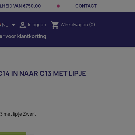
LHEID VAN €750,00
CONTACT


shopping_cart
NL
Inloggen
Winkelwagen
(0)
er voor klantkorting
14 IN NAAR C13 MET LIPJE
13 met lipje Zwart