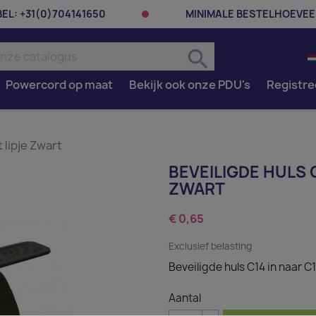
BEL:
+31(0)704141650
MINIMALE BESTELHOEVEE
search
Powercord op maat
Bekijk ook onze PDU's
Registre
 lipje Zwart
BEVEILIGDE HULS C
ZWART
€ 0,65
Exclusief belasting
Beveiligde huls C14 in naar C
Aantal