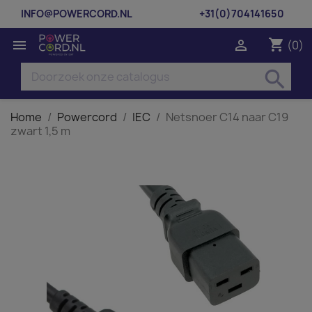
INFO@POWERCORD.NL
+31(0)704141650
shopping_cart


(0)
search
Home
Powercord
IEC
Netsnoer C14 naar C19
zwart 1,5 m