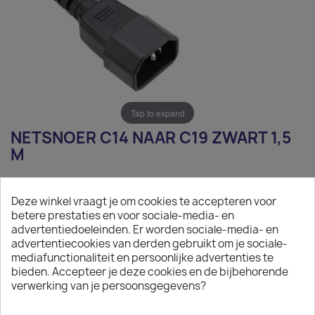
Tap to expand
NETSNOER C14 NAAR C19 ZWART 1,5
M
€ 12,16
Deze winkel vraagt je om cookies te accepteren voor
Exclusief belasting
betere prestaties en voor sociale-media- en
advertentiedoeleinden. Er worden sociale-media- en
Netsnoer C14 naar C19 zwart 1,5 m
advertentiecookies van derden gebruikt om je sociale-
mediafunctionaliteit en persoonlijke advertenties te
Aantal
bieden. Accepteer je deze cookies en de bijbehorende
verwerking van je persoonsgegevens?

IN WINKELWAGEN