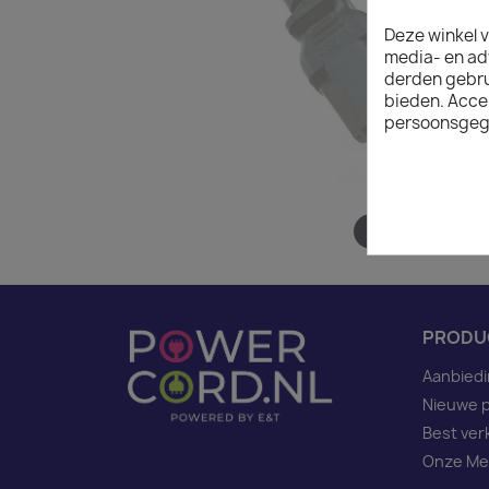
Deze winkel v
media- en ad
derden gebrui
bieden. Acce
persoonsgeg
Hover to zoom
PRODU
Aanbied
Nieuwe 
Best ver
Onze Me