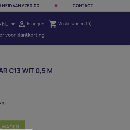
LHEID VAN €750,00
CONTACT


shopping_cart
NL
Inloggen
Winkelwagen
(0)
er voor klantkorting
R C13 WIT 0,5 M
5 m
ELWAGEN