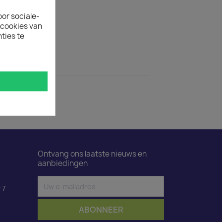
ertijd
oor sociale-
uct is 50.
ecookies van
ties te
ductdetails
t 0,5 m
Ontvang ons laatste nieuws en
aanbiedingen
 7