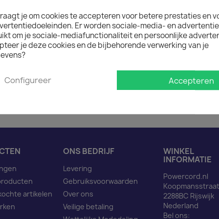

Op voorraad : 1 week lev
raagt je om cookies te accepteren voor betere prestaties en v
Minimale afname van het prod
vertentiedoeleinden. Er worden sociale-media- en advertenti
kt om je sociale-mediafunctionaliteit en persoonlijke adverten
pteer je deze cookies en de bijbehorende verwerking van je
evens?
Omschrijving
Pro
Configureer
Accepteren
Netsnoer C14 naar C13 wi
CTEN
ONS BEDRIJF
WINKEL
INFORMATIE
ingen
Levering
Powercord.nl
producten
Gebruiksvoorwaarden
Koopmansstraat
kochte artikelen
Over ons
2288BC Rijswijk
Nederland
rken
Veilige betaling
Bel ons: