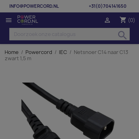
INFO@POWERCORD.NL
+31(0)704141650
shopping_cart


(0)
search
Home
Powercord
IEC
Netsnoer C14 naar C13
zwart 1,5 m