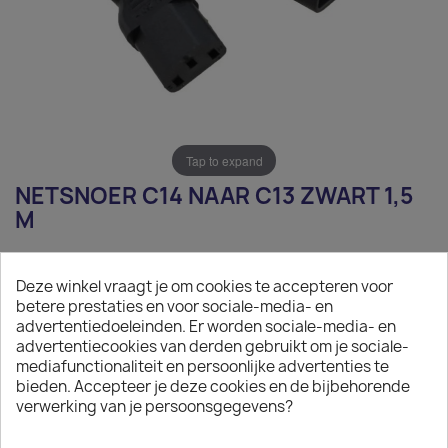
Tap to expand
NETSNOER C14 NAAR C13 ZWART 1,5
M
€ 6,36
Deze winkel vraagt je om cookies te accepteren voor
Exclusief belasting
betere prestaties en voor sociale-media- en
advertentiedoeleinden. Er worden sociale-media- en
Netsnoer C14 naar C13 zwart 1,5 m
advertentiecookies van derden gebruikt om je sociale-
mediafunctionaliteit en persoonlijke advertenties te
Aantal
bieden. Accepteer je deze cookies en de bijbehorende
verwerking van je persoonsgegevens?

IN WINKELWAGEN