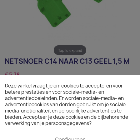
Tap to expand
NETSNOER C14 NAAR C13 GEEL 1,5 M
€ 5,78
Deze winkel vraagt je om cookies te accepteren voor
Exclusief belasting
betere prestaties en voor sociale-media- en
Netsnoer C14 naar C13 geel 1,5 m
advertentiedoeleinden. Er worden sociale-media- en
advertentiecookies van derden gebruikt om je sociale-
Aantal
mediafunctionaliteit en persoonlijke advertenties te
bieden. Accepteer je deze cookies en de bijbehorende

IN WINKELWAGEN
verwerking van je persoonsgegevens?

Op aanvraag
Configureer