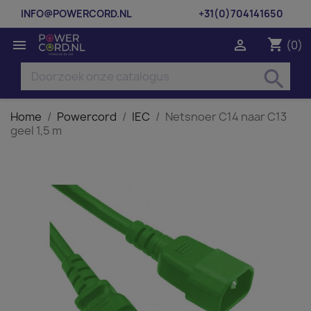
INFO@POWERCORD.NL
+31(0)704141650
shopping_cart


(0)
search
Home
Powercord
IEC
Netsnoer C14 naar C13
geel 1,5 m