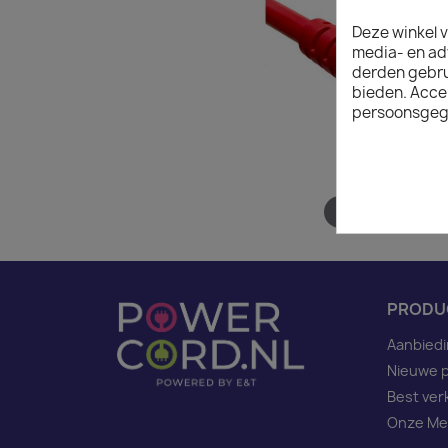
Deze winkel v
media- en ad
derden gebrui
bieden. Acce
persoonsgeg
Hover to zoom
PRODU
Aanbied
Nieuwe 
Best ver
Onze Me