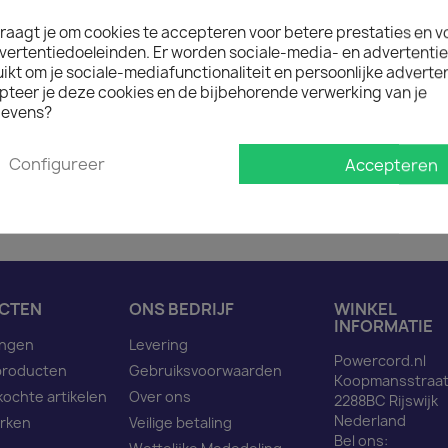

Op voorraad : 1 week lev
raagt je om cookies te accepteren voor betere prestaties en v
Minimale afname van het prod
vertentiedoeleinden. Er worden sociale-media- en advertenti
kt om je sociale-mediafunctionaliteit en persoonlijke adverten
pteer je deze cookies en de bijbehorende verwerking van je
evens?
Omschrijving
Pro
Configureer
Accepteren
Netsnoer C14 naar C13 ro
CTEN
ONS BEDRIJF
WINKEL
INFORMATIE
ingen
Levering
Powercord.nl
producten
Gebruiksvoorwaarden
Koopmansstraat
kochte artikelen
Over ons
2288BC Rijswijk
Nederland
rken
Veilige betaling
Bel ons: