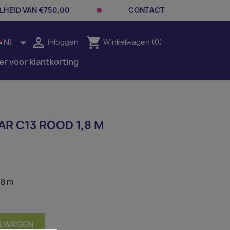
LHEID VAN €750,00
CONTACT


shopping_cart
NL
Inloggen
Winkelwagen
(0)
er voor klantkorting
R C13 ROOD 1,8 M
,8 m
ELWAGEN