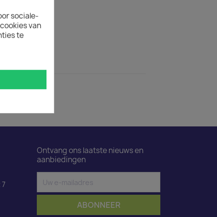
ertijd
oor sociale-
uct is 50.
ecookies van
ties te
ductdetails
od 1,8 m
Ontvang ons laatste nieuws en
aanbiedingen
 7