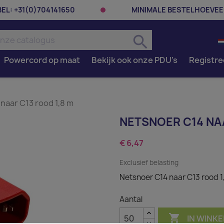
BEL:
+31(0)704141650
MINIMALE BESTELHOEVEE
search
Powercord op maat
Bekijk ook onze PDU's
Registre
naar C13 rood 1,8 m
NETSNOER C14 NAA
€ 6,47
Exclusief belasting
Netsnoer C14 naar C13 rood 1
Aantal

IN WINK