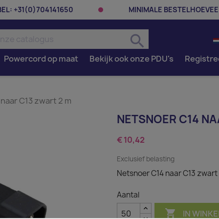
BEL:
+31(0)704141650
MINIMALE BESTELHOEVEE
search
Powercord op maat
Bekijk ook onze PDU's
Registre
naar C13 zwart 2 m
NETSNOER C14 NA
€ 10,42
Exclusief belasting
Netsnoer C14 naar C13 zwart
Aantal

IN WINK