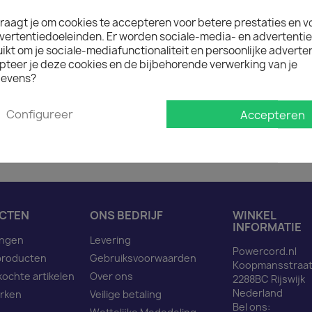

Op voorraad : 1 week lev
raagt je om cookies te accepteren voor betere prestaties en v
Minimale afname van het prod
vertentiedoeleinden. Er worden sociale-media- en advertenti
kt om je sociale-mediafunctionaliteit en persoonlijke adverten
pteer je deze cookies en de bijbehorende verwerking van je
evens?
Omschrijving
Pro
Configureer
Accepteren
Netsnoer C14 naar C13 z
CTEN
ONS BEDRIJF
WINKEL
INFORMATIE
ingen
Levering
Powercord.nl
producten
Gebruiksvoorwaarden
Koopmansstraat
kochte artikelen
Over ons
2288BC Rijswijk
Nederland
rken
Veilige betaling
Bel ons: