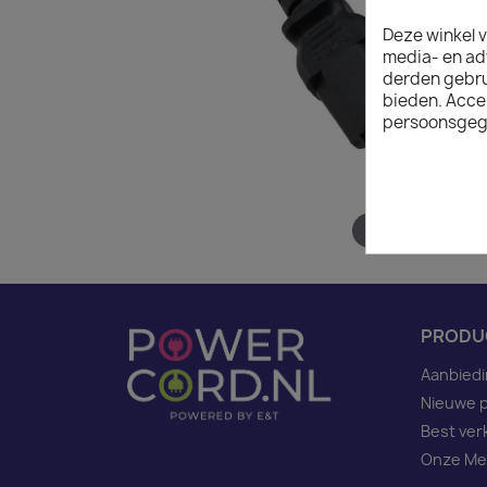
Deze winkel v
media- en ad
derden gebrui
bieden. Acce
persoonsgeg
Hover to zoom
PRODU
Aanbied
Nieuwe 
Best ver
Onze Me