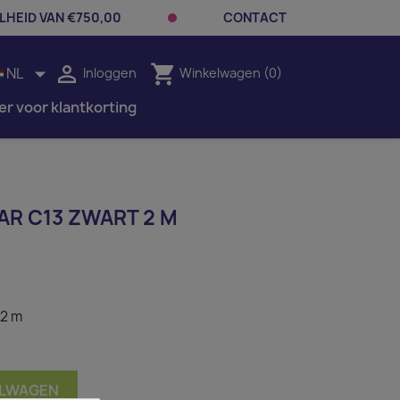
LHEID VAN €750,00
CONTACT


shopping_cart
NL
Inloggen
Winkelwagen
(0)
er voor klantkorting
AR C13 ZWART 2 M
 2 m
ELWAGEN