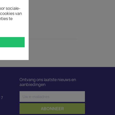
ertijd
oor sociale-
uct is 50.
ecookies van
ties te
ductdetails
wart 2 m
Ontvang ons laatste nieuws en
aanbiedingen
 7