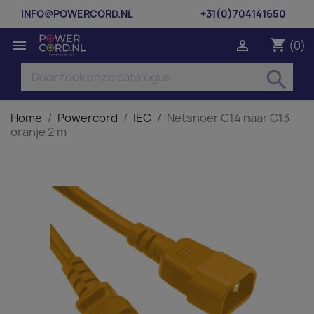
INFO@POWERCORD.NL
+31(0)704141650
shopping_cart


(0)
search
Home
Powercord
IEC
Netsnoer C14 naar C13
oranje 2 m