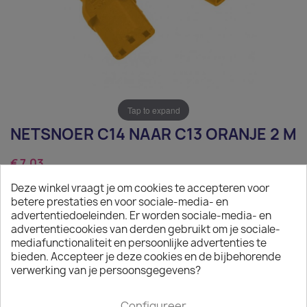
Tap to expand
NETSNOER C14 NAAR C13 ORANJE 2 M
€ 7,03
Deze winkel vraagt je om cookies te accepteren voor
Exclusief belasting
betere prestaties en voor sociale-media- en
Netsnoer C14 naar C13 oranje 2 m
advertentiedoeleinden. Er worden sociale-media- en
advertentiecookies van derden gebruikt om je sociale-
Aantal
mediafunctionaliteit en persoonlijke advertenties te
bieden. Accepteer je deze cookies en de bijbehorende

IN WINKELWAGEN
verwerking van je persoonsgegevens?

Op voorraad : 1 week levertijd
Configureer