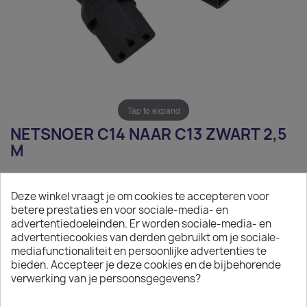
Tap to expand
NETSNOER C14 NAAR C13 ZWART 2,5
M
€ 9,09
Deze winkel vraagt je om cookies te accepteren voor
Exclusief belasting
betere prestaties en voor sociale-media- en
advertentiedoeleinden. Er worden sociale-media- en
Netsnoer C14 naar C13 zwart 2,5 m
advertentiecookies van derden gebruikt om je sociale-
mediafunctionaliteit en persoonlijke advertenties te
Aantal
bieden. Accepteer je deze cookies en de bijbehorende
verwerking van je persoonsgegevens?

IN WINKELWAGEN