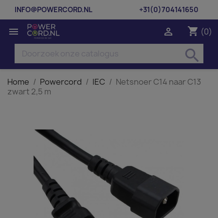
INFO@POWERCORD.NL
+31(0)704141650
shopping_cart


(0)
search
Home
Powercord
IEC
Netsnoer C14 naar C13
zwart 2,5 m