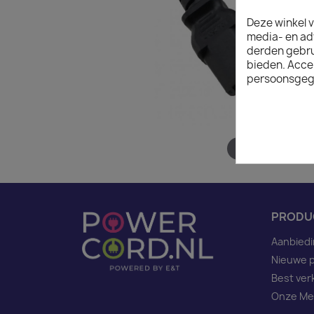
Deze winkel v
media- en ad
derden gebrui
bieden. Acce
persoonsgeg
Hover to zoom
PRODU
Aanbied
Nieuwe 
Best ver
Onze Me