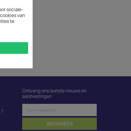
ertijd
oor sociale-
uct is 50.
ecookies van
ties te
ductdetails
wart 3 m
Ontvang ons laatste nieuws en
aanbiedingen
 7