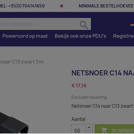
BEL:
+31(0)704141650
MINIMALE BESTELHOEVEE
search
Powercord op maat
Bekijk ook onze PDU's
Registre
naar C13 zwart 3 m
NETSNOER C14 NA
€ 17,16
Exclusief belasting
Netsnoer C14 naar C13 zwart
Aantal

IN WINK