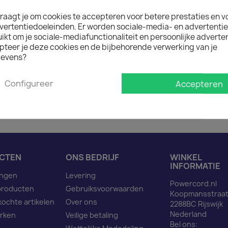

Op voorraad : 1 week lev
raagt je om cookies te accepteren voor betere prestaties en v
Minimale afname van het prod
vertentiedoeleinden. Er worden sociale-media- en advertenti
kt om je sociale-mediafunctionaliteit en persoonlijke adverten
pteer je deze cookies en de bijbehorende verwerking van je
evens?
Omschrijving
Pro
Configureer
Accepteren
Netsnoer C14 naar C13 z
CTEN
ONS BEDRIJF
WINKEL
INFORMATIE
ingen
Levering
Powercord.nl
producten
Gebruiksvoorwaarden
Koopmansstraat
kochte artikelen
Over ons
2288BC Rijswijk
Nederland
rken
Veilige betaling
Bel ons: