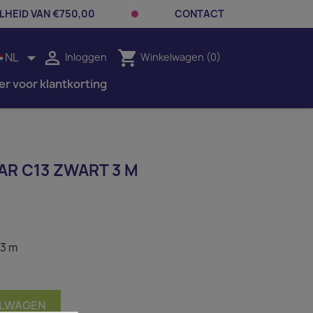
LHEID VAN €750,00
CONTACT


shopping_cart
NL
Inloggen
Winkelwagen
(0)
er voor klantkorting
AR C13 ZWART 3 M
 3 m
ELWAGEN