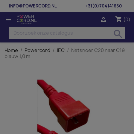
INFO@POWERCORD.NL
+31(0)704141650
shopping_cart


(0)
search
Home
Powercord
IEC
Netsnoer C20 naar C19
blauw 1,0 m