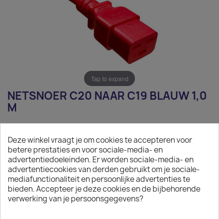
Tap to expand
NETSNOER C20 NAAR C19 BLAUW 1,0
M
€ 8,60
Deze winkel vraagt je om cookies te accepteren voor
Exclusief belasting
betere prestaties en voor sociale-media- en
advertentiedoeleinden. Er worden sociale-media- en
Netsnoer C20 naar C19 blauw 1,0 m
advertentiecookies van derden gebruikt om je sociale-
mediafunctionaliteit en persoonlijke advertenties te
Aantal
bieden. Accepteer je deze cookies en de bijbehorende
verwerking van je persoonsgegevens?

IN WINKELWAGEN