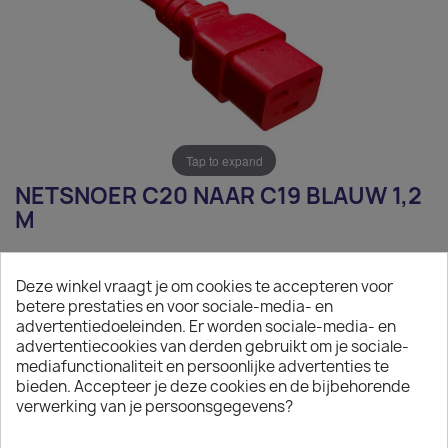
Tap to expand
NETSNOER C20 NAAR C19 BLAUW 1,2
M
€ 10,04
Deze winkel vraagt je om cookies te accepteren voor
Exclusief belasting
betere prestaties en voor sociale-media- en
advertentiedoeleinden. Er worden sociale-media- en
Netsnoer C20 naar C19 blauw 1,2 m
advertentiecookies van derden gebruikt om je sociale-
mediafunctionaliteit en persoonlijke advertenties te
Aantal
bieden. Accepteer je deze cookies en de bijbehorende
verwerking van je persoonsgegevens?

IN WINKELWAGEN