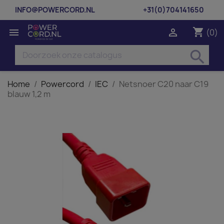
INFO@POWERCORD.NL
+31(0)704141650
shopping_cart


(0)
search
Home
Powercord
IEC
Netsnoer C20 naar C19
blauw 1,2 m