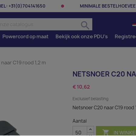
BEL:
+31(0)704141650
MINIMALE BESTELHOEVEE
search
Powercord op maat
Bekijk ook onze PDU's
Registre
naar C19 rood 1,2 m
NETSNOER C20 NAA
€ 10,62
Exclusief belasting
Netsnoer C20 naar C19 rood 
Aantal

IN WINK