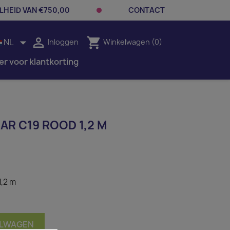
LHEID VAN €750,00
CONTACT


shopping_cart
NL
Inloggen
Winkelwagen
(0)
er voor klantkorting
R C19 ROOD 1,2 M
1,2 m
ELWAGEN