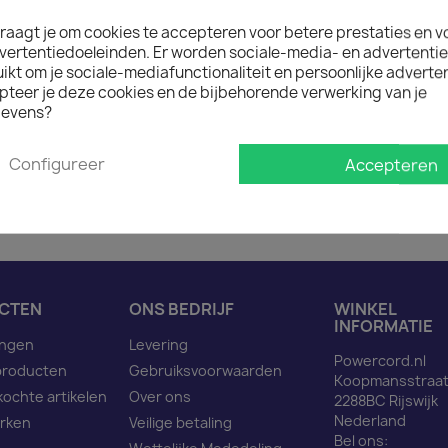

Op voorraad : 1 week lev
raagt je om cookies te accepteren voor betere prestaties en v
Minimale afname van het prod
vertentiedoeleinden. Er worden sociale-media- en advertenti
kt om je sociale-mediafunctionaliteit en persoonlijke adverten
pteer je deze cookies en de bijbehorende verwerking van je
evens?
Omschrijving
Pro
Configureer
Accepteren
Netsnoer C20 naar C19 r
CTEN
ONS BEDRIJF
WINKEL
INFORMATIE
ingen
Levering
Powercord.nl
producten
Gebruiksvoorwaarden
Koopmansstraat
kochte artikelen
Over ons
2288BC Rijswijk
Nederland
rken
Veilige betaling
Bel ons: