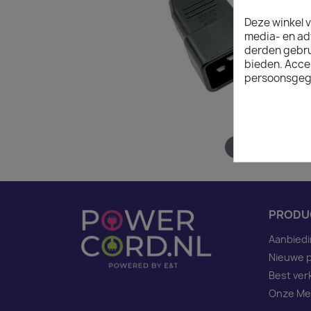
Deze winkel v
media- en ad
derden gebrui
bieden. Acce
persoonsgeg
Hover to zoom
PRODU
Aanbied
Nieuwe 
Best ver
Onze Me