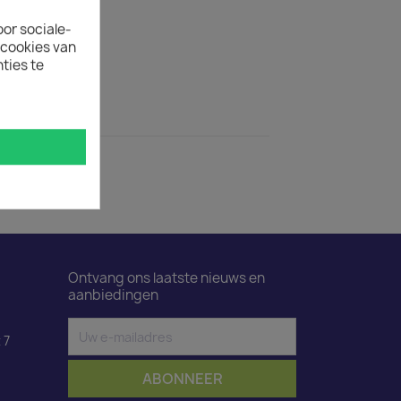
ertijd
oor sociale-
uct is 50.
ecookies van
ties te
ductdetails
ood 1,2 m
Ontvang ons laatste nieuws en
aanbiedingen
 7