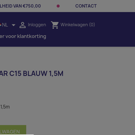
LHEID VAN €750,00
CONTACT


shopping_cart
NL
Inloggen
Winkelwagen
(0)
er voor klantkorting
AR C15 BLAUW 1,5M
 1,5m
ELWAGEN