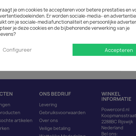

Op aanvraag
raagt je om cookies te accepteren voor betere prestaties en v
Minimale afname van het prod
vertentiedoeleinden. Er worden sociale-media- en advertenti
kt om je sociale-mediafunctionaliteit en persoonlijke adverten
pteer je deze cookies en de bijbehorende verwerking van je
evens?
Omschrijving
Pro
Configureer
Accepteren
Netsnoer C14 naar C15 b
CTEN
ONS BEDRIJF
WINKEL
INFORMATIE
ingen
Levering
Powercord.nl
producten
Gebruiksvoorwaarden
Koopmansstraat
kochte artikelen
Over ons
2288BC Rijswijk
Nederland
rken
Veilige betaling
Bel ons: