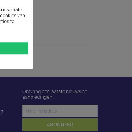
oor sociale-
uct is 50.
ecookies van
ties te
ductdetails
lauw 1,5m
Ontvang ons laatste nieuws en
aanbiedingen
 7