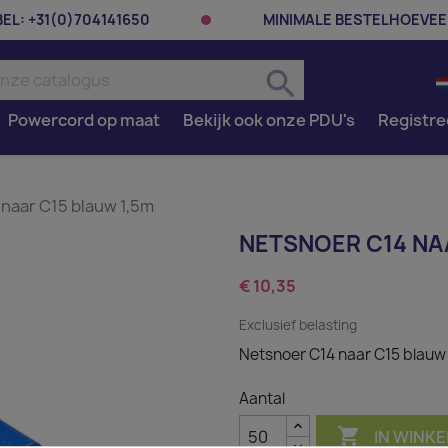
BEL:
+31(0)704141650
MINIMALE BESTELHOEVEE
search
Powercord op maat
Bekijk ook onze PDU's
Registre
naar C15 blauw 1,5m
NETSNOER C14 NA
€ 10,35
Exclusief belasting
Netsnoer C14 naar C15 blauw
Aantal

IN WINK