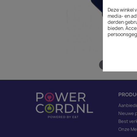
Deze winkel v
media- en ad
derden gebrui
bieden. Acce
persoonsgeg
Hover to zoom
PRODU
Aanbied
Nieuwe 
Best ver
Onze Me